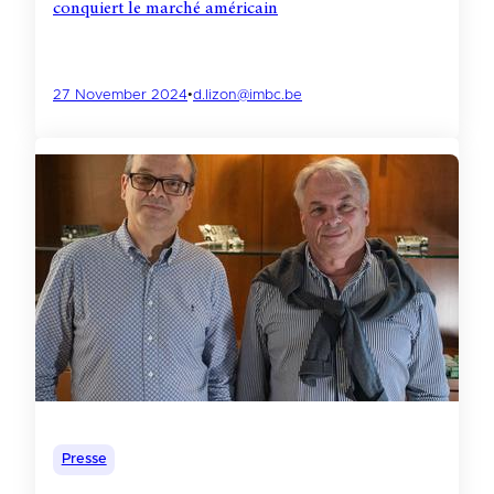
conquiert le marché américain
27 November 2024
•
d.lizon@imbc.be
Presse