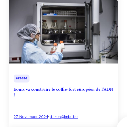
Presse
Eonix va construire le coffre-fort européen de l’ADN
!
27 November 2024
•
d.lizon@imbc.be