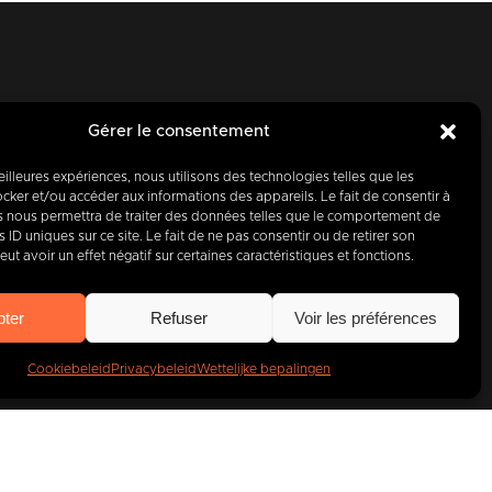
Gérer le consentement
meilleures expériences, nous utilisons des technologies telles que les
cker et/ou accéder aux informations des appareils. Le fait de consentir à
aag, partner
s nous permettra de traiter des données telles que le comportement de
 ID uniques sur ce site. Le fait de ne pas consentir ou de retirer son
t avoir un effet négatif sur certaines caractéristiques et fonctions.
400
bedrijven
.
pter
Refuser
Voir les préférences
Cookiebeleid
Privacybeleid
Wettelijke bepalingen