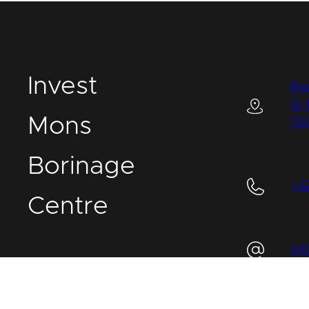
I
nvest
Rue
12-
M
ons
70
B
orinage
+3
C
entre
in