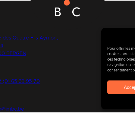
 des Quatre Fils Aymon,
14
Pour offrir les 
00 BERGEN
cookies pour sto
Vand
ces technologie
navigation ou les
consentement peu
van
2 (0) 65 39 95 70
Acce
fo@imbc.be