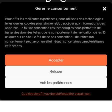
Rue des Quatre Fils Aymon, 12-14
Gérer le consentement
7000 BERGEN
Pour offrir les meilleures expériences, nous utilisons des technologies
telles que les cookies pour stocker et/ou accéder aux informations des
appareils. Le fait de consentir à ces technologies nous permettra de
traiter des données telles que le comportement de navigation ou les ID
+32 (0) 65 39 95 70
uniques sur ce site. Le fait de ne pas consentir ou de retirer son
consentement peut avoir un effet négatif sur certaines caractéristiques
et fonctions.
info@imbc.be
Accepter
Refuser
Vandaag, partner
van
Voir les préférences
400
bedrijven
.
Cookiebeleid
Privacybeleid
Wettelijke bepalingen