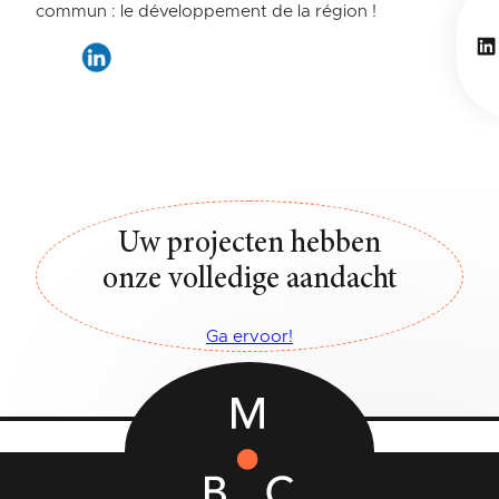
commun : le développement de la région !
Li
Uw projecten hebben
onze volledige aandacht
Ga ervoor!