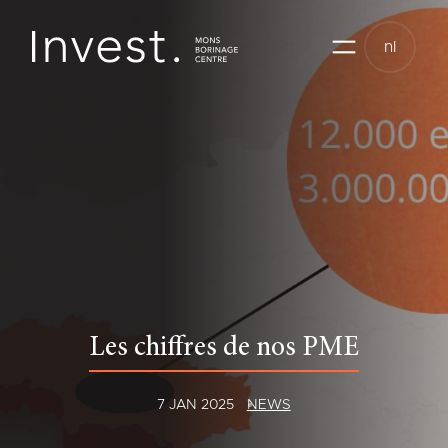
Skip
to
nl
content
Les chiffres de nos PME
7 JAN 2025
NEWS