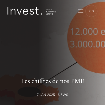
Skip
to
en
content
Les chiffres de nos PME
7 JAN 2025
NEWS