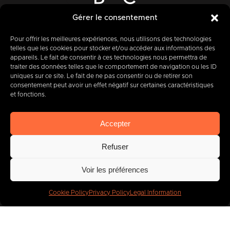
12-14 Rue des Quatre Fils Aymon
Gérer le consentement
B-7000 MONS
Pour offrir les meilleures expériences, nous utilisons des technologies
telles que les cookies pour stocker et/ou accéder aux informations des
appareils. Le fait de consentir à ces technologies nous permettra de
traiter des données telles que le comportement de navigation ou les ID
+32 (0) 65 39 95 70
uniques sur ce site. Le fait de ne pas consentir ou de retirer son
consentement peut avoir un effet négatif sur certaines caractéristiques
et fonctions.
info@imbc.be
Accepter
Refuser
Today, partner
to
Voir les préférences
400
companies
.
Cookie Policy
Privacy Policy
Legal Information