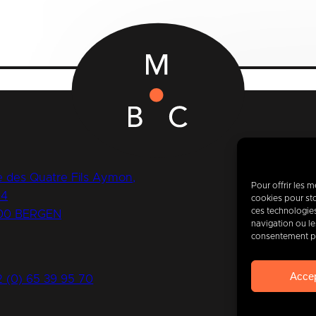
 des Quatre Fils Aymon,
Pour offrir les 
14
cookies pour sto
ces technologie
00 BERGEN
Vand
navigation ou les
consentement peu
van
Acce
2 (0) 65 39 95 70