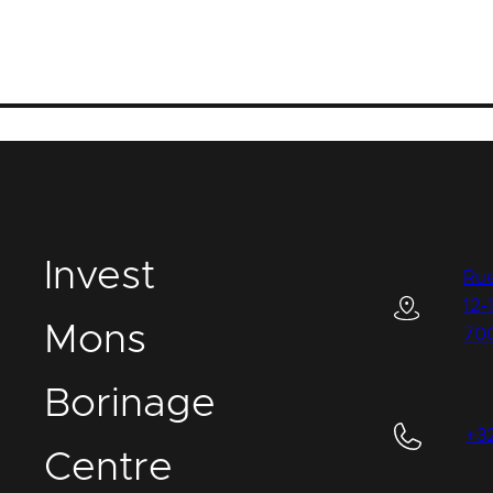
I
nvest
Rue
12-
M
ons
70
B
orinage
+3
C
entre