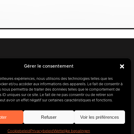
Gérer le consentement
meilleures expériences, nous utilisons des technologies telles que les
cker et/ou accéder aux informations des appareils. Le fait de consentir à
s nous permettra de traiter des données telles que le comportement de
aag, partner
 ID uniques sur ce site. Le fait de ne pas consentir ou de retirer son
t avoir un effet négatif sur certaines caractéristiques et fonctions.
400
bedrijven
.
pter
Refuser
Voir les préférences
Cookiebeleid
Privacybeleid
Wettelijke bepalingen