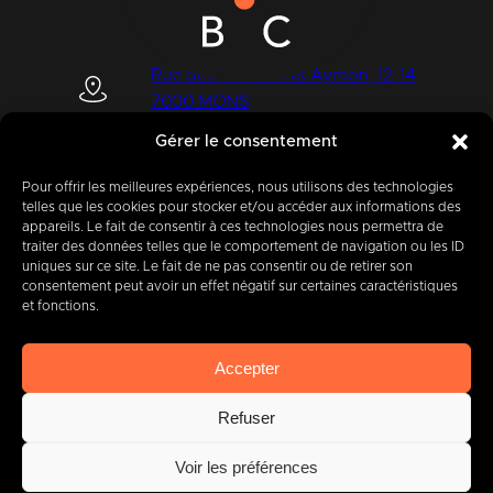
Rue des Quatre Fils Aymon, 12-14
7000 MONS
Gérer le consentement
Pour offrir les meilleures expériences, nous utilisons des technologies
+32 (0) 65 39 95 70
telles que les cookies pour stocker et/ou accéder aux informations des
appareils. Le fait de consentir à ces technologies nous permettra de
traiter des données telles que le comportement de navigation ou les ID
uniques sur ce site. Le fait de ne pas consentir ou de retirer son
consentement peut avoir un effet négatif sur certaines caractéristiques
info@imbc.be
et fonctions.
Accepter
Aujourd’hui, partenaire
de
Refuser
400
entreprises
.
Voir les préférences