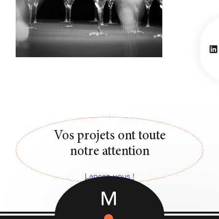
Li
Vos projets ont toute
notre attention
Lancez-vous !