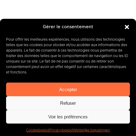
Gérer le consentement
Pour offrir les meilleures expériences, nous utilisons des technologies
Uw projecten hebben
telles que les cookies pour stocker et/ou accéder aux informations des
appareils. Le fait de consentir à ces technologies nous permettra de
onze volledige aandacht
traiter des données telles que le comportement de navigation ou les ID
uniques sur ce site. Le fait de ne pas consentir ou de retirer son
consentement peut avoir un effet négatif sur certaines caractéristiques
Ga ervoor!
et fonctions.
Accepter
Refuser
Voir les préférences
Rue des Quatre Fils Aymon, 12-14
Cookiebeleid
Privacybeleid
Wettelijke bepalingen
7000 BERGEN