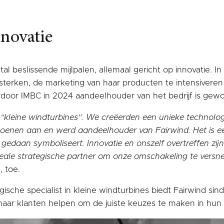
novatie
al beslissende mijlpalen, allemaal gericht op innovatie. 
rsterken, de marketing van haar producten te intensivere
ardoor IMBC in 2024 aandeelhouder van het bedrijf is gew
kleine windturbines”. We creëerden een unieke technolog
enen aan en werd aandeelhouder van Fairwind. Het is een
daan symboliseert. Innovatie en onszelf overtreffen zijn a
le strategische partner om onze omschakeling te versnell
, toe.
lgische specialist in kleine windturbines biedt Fairwind 
aar klanten helpen om de juiste keuzes te maken in hun e