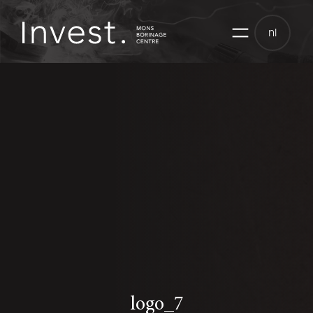
Skip
to
nl
content
logo_7