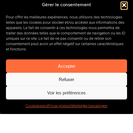
Rue des Quatre Fils Aymon, 12-14
Gérer le consentement
7000 BERGEN
Pour offrir les meilleures expériences, nous utilisons des technologies
telles que les cookies pour stocker et/ou accéder aux informations des
appareils. Le fait de consentir à ces technologies nous permettra de
traiter des données telles que le comportement de navigation ou les ID
+32 (0) 65 39 95 70
uniques sur ce site. Le fait de ne pas consentir ou de retirer son
consentement peut avoir un effet négatif sur certaines caractéristiques
et fonctions.
info@imbc.be
Accepter
Refuser
Vandaag, partner
van
Voir les préférences
400
bedrijven
.
Cookiebeleid
Privacybeleid
Wettelijke bepalingen