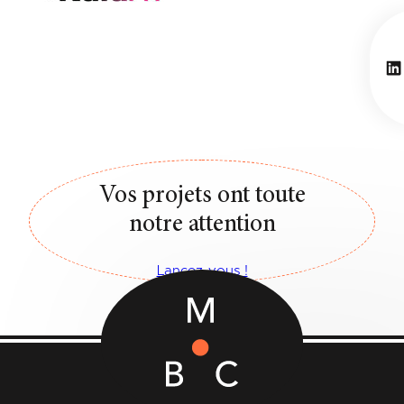
Li
Vos projets ont toute
notre attention
Lancez-vous !