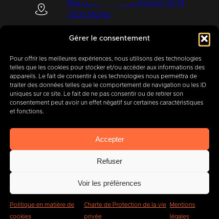
Rue des Quatre Fils Aymon, 12-14
7000 MONS
Gérer le consentement
+32 (0) 65 39 95 70
Pour offrir les meilleures expériences, nous utilisons des technologies
telles que les cookies pour stocker et/ou accéder aux informations des
appareils. Le fait de consentir à ces technologies nous permettra de
traiter des données telles que le comportement de navigation ou les ID
uniques sur ce site. Le fait de ne pas consentir ou de retirer son
info@imbc.be
consentement peut avoir un effet négatif sur certaines caractéristiques
et fonctions.
Accepter
Aujourd’hui, partenaire
de
Refuser
400
entreprises
.
Voir les préférences
Politique en matière de
Charte de Protection de la vie
Mentions
cookies
privée
légales