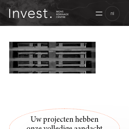
Skip
to
nl
content
Uw projecten hebben