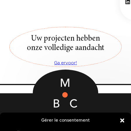
Li
Uw projecten hebben
onze volledige aandacht
Ga ervoor!
Rue des Quatre Fils Aymon, 12-14
Gérer le consentement
7000 BERGEN