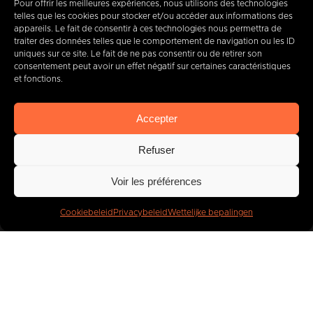
Pour offrir les meilleures expériences, nous utilisons des technologies
telles que les cookies pour stocker et/ou accéder aux informations des
appareils. Le fait de consentir à ces technologies nous permettra de
+32 (0) 65 39 95 70
traiter des données telles que le comportement de navigation ou les ID
uniques sur ce site. Le fait de ne pas consentir ou de retirer son
consentement peut avoir un effet négatif sur certaines caractéristiques
et fonctions.
info@imbc.be
Accepter
Refuser
Vandaag, partner
van
Voir les préférences
400
bedrijven
.
Cookiebeleid
Privacybeleid
Wettelijke bepalingen
IMBC
Juridisch
Cookies
Privacybeleid