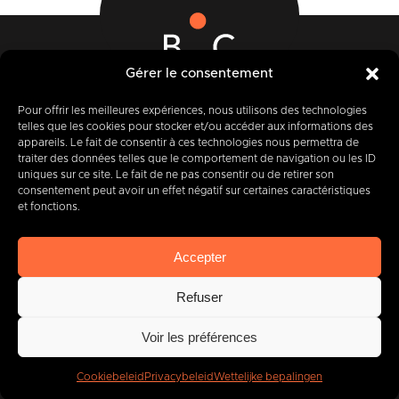
Gérer le consentement
Rue des Quatre Fils Aymon, 12-14
7000 BERGEN
Pour offrir les meilleures expériences, nous utilisons des technologies
telles que les cookies pour stocker et/ou accéder aux informations des
appareils. Le fait de consentir à ces technologies nous permettra de
traiter des données telles que le comportement de navigation ou les ID
uniques sur ce site. Le fait de ne pas consentir ou de retirer son
+32 (0) 65 39 95 70
consentement peut avoir un effet négatif sur certaines caractéristiques
et fonctions.
Accepter
info@imbc.be
Refuser
Voir les préférences
Vandaag, partner
van
400
bedrijven
.
Cookiebeleid
Privacybeleid
Wettelijke bepalingen