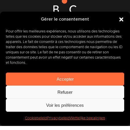
Gérer le consentement
Rue des Quatre Fils Aymon, 12-14
7000 BERGEN
Pour offrir les meilleures expériences, nous utilisons des technologies
telles que les cookies pour stocker et/ou accéder aux informations des
appareils. Le fait de consentir à ces technologies nous permettra de
traiter des données telles que le comportement de navigation ou les ID
uniques sur ce site. Le fait de ne pas consentir ou de retirer son
+32 (0) 65 39 95 70
consentement peut avoir un effet négatif sur certaines caractéristiques
et fonctions.
Accepter
info@imbc.be
Refuser
Voir les préférences
Vandaag, partner
van
400
bedrijven
.
Cookiebeleid
Privacybeleid
Wettelijke bepalingen