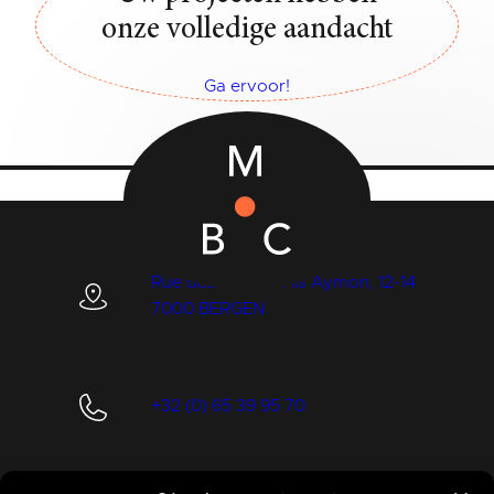
onze volledige aandacht
Ga ervoor!
Rue des Quatre Fils Aymon, 12-14
7000 BERGEN
+32 (0) 65 39 95 70