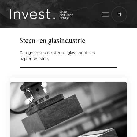
Skip
to
nl
content
Steen- en glasindustrie
Categorie van de steen-, glas-, hout- en
papierindustrie.