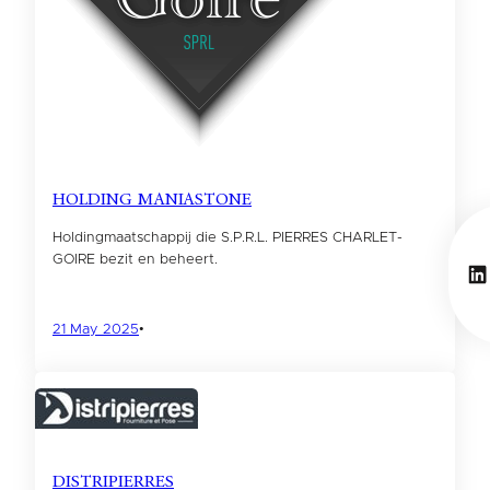
HOLDING MANIASTONE
Holdingmaatschappij die S.P.R.L. PIERRES CHARLET-
GOIRE bezit en beheert.
Li
21 May 2025
•
DISTRIPIERRES