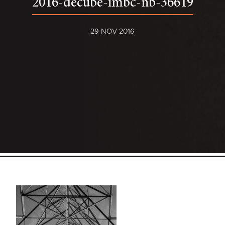
2016-decube-imbc-nb-36619
29 NOV 2016