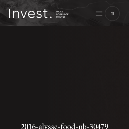
Skip
to
nl
content
2016-alysse-food-nb-30479