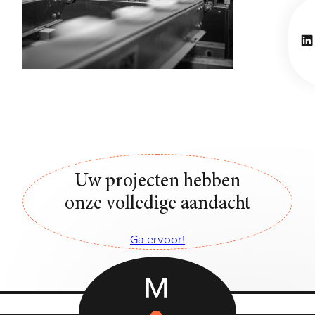
Li
Uw projecten hebben
onze volledige aandacht
Ga ervoor!