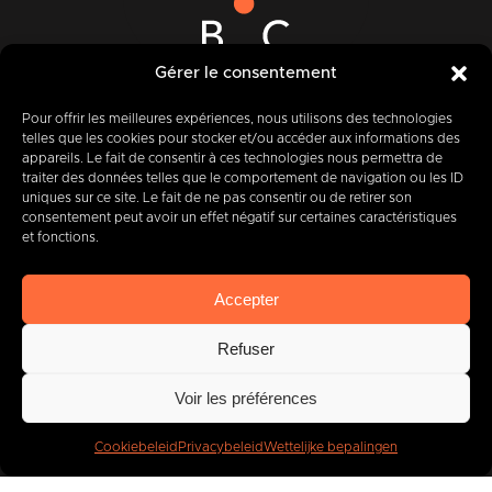
Gérer le consentement
Rue des Quatre Fils Aymon, 12-14
7000 BERGEN
Pour offrir les meilleures expériences, nous utilisons des technologies
telles que les cookies pour stocker et/ou accéder aux informations des
appareils. Le fait de consentir à ces technologies nous permettra de
traiter des données telles que le comportement de navigation ou les ID
uniques sur ce site. Le fait de ne pas consentir ou de retirer son
+32 (0) 65 39 95 70
consentement peut avoir un effet négatif sur certaines caractéristiques
et fonctions.
Accepter
info@imbc.be
Refuser
Voir les préférences
Vandaag, partner
van
400
bedrijven
.
Cookiebeleid
Privacybeleid
Wettelijke bepalingen