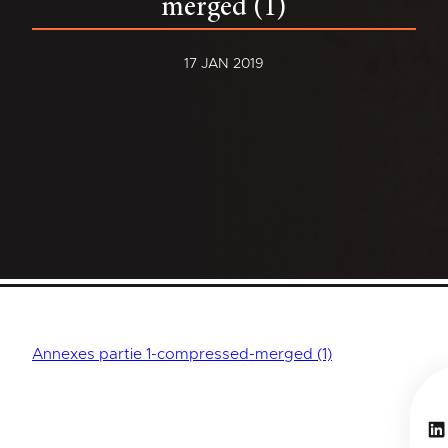
merged (1)
17 JAN 2019
Annexes partie 1-compressed-merged (1)
Li