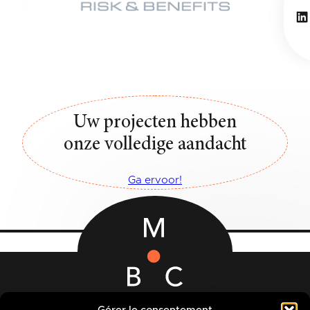
Li
Uw projecten hebben
onze volledige aandacht
Ga ervoor!
Rue des Quatre Fils Aymon, 12-14