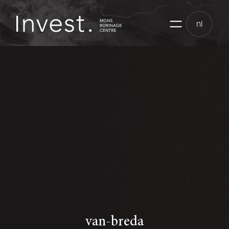
Skip
to
nl
content
van-breda