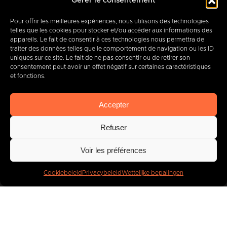
Gérer le consentement
7000 BERGEN
Pour offrir les meilleures expériences, nous utilisons des technologies
telles que les cookies pour stocker et/ou accéder aux informations des
appareils. Le fait de consentir à ces technologies nous permettra de
traiter des données telles que le comportement de navigation ou les ID
+32 (0) 65 39 95 70
uniques sur ce site. Le fait de ne pas consentir ou de retirer son
consentement peut avoir un effet négatif sur certaines caractéristiques
et fonctions.
info@imbc.be
Accepter
Refuser
Vandaag, partner
van
Voir les préférences
400
bedrijven
.
Cookiebeleid
Privacybeleid
Wettelijke bepalingen