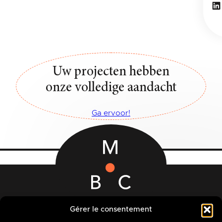
Li
Uw projecten hebben
onze volledige aandacht
Ga ervoor!
Rue des Quatre Fils Aymon, 12-14
Gérer le consentement
7000 BERGEN