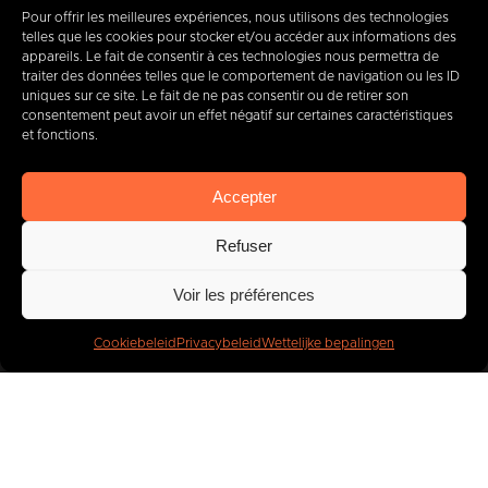
Pour offrir les meilleures expériences, nous utilisons des technologies
telles que les cookies pour stocker et/ou accéder aux informations des
appareils. Le fait de consentir à ces technologies nous permettra de
traiter des données telles que le comportement de navigation ou les ID
+32 (0) 65 39 95 70
uniques sur ce site. Le fait de ne pas consentir ou de retirer son
consentement peut avoir un effet négatif sur certaines caractéristiques
et fonctions.
info@imbc.be
Accepter
Refuser
Vandaag, partner
van
Voir les préférences
400
bedrijven
.
Cookiebeleid
Privacybeleid
Wettelijke bepalingen
IMBC
Juridisch
Cookies
Privacybeleid