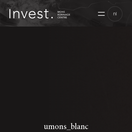
Skip
to
nl
content
umons_blanc