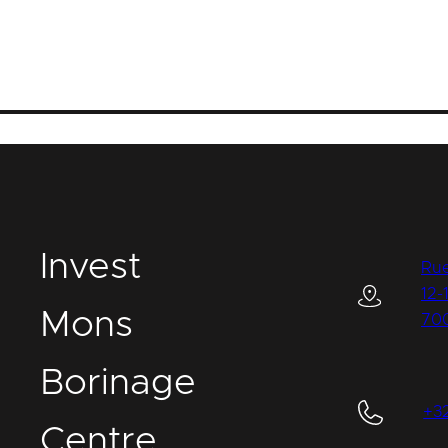
I
nvest
Rue
12-
M
ons
70
B
orinage
+3
C
entre