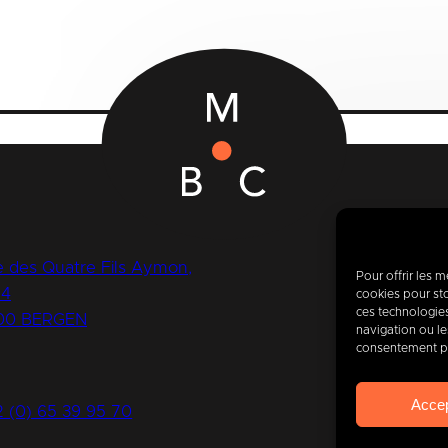
 des Quatre Fils Aymon,
Pour offrir les 
14
cookies pour sto
ces technologie
00 BERGEN
navigation ou les
Vand
consentement peu
van
Acce
2 (0) 65 39 95 70