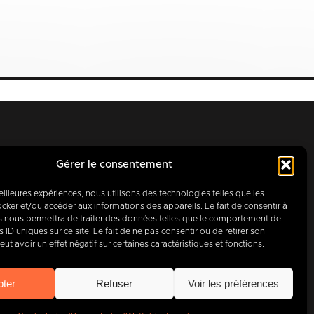
Gérer le consentement
meilleures expériences, nous utilisons des technologies telles que les
cker et/ou accéder aux informations des appareils. Le fait de consentir à
s nous permettra de traiter des données telles que le comportement de
 ID uniques sur ce site. Le fait de ne pas consentir ou de retirer son
aag, partner
t avoir un effet négatif sur certaines caractéristiques et fonctions.
400
bedrijven
.
pter
Refuser
Voir les préférences