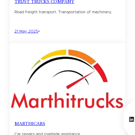
TRUST TRUCKS COMPANY
Road freight transport. Transportation of machinery.
21 May 2025
•
Li
MARTHICARS
Car repairs and roadside assistance.