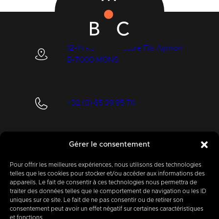
12-14 Rue des Quatre Fils Aymon
B-7000 MONS
+32 (0) 65 39 95 70
Gérer le consentement
info@imbc.be
Pour offrir les meilleures expériences, nous utilisons des technologies
telles que les cookies pour stocker et/ou accéder aux informations des
appareils. Le fait de consentir à ces technologies nous permettra de
Today, partner
to
traiter des données telles que le comportement de navigation ou les ID
uniques sur ce site. Le fait de ne pas consentir ou de retirer son
400
companies
.
consentement peut avoir un effet négatif sur certaines caractéristiques
et fonctions.