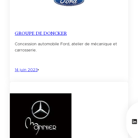
GROUPE DE DONCKER
Concession automobile Ford, atelier de mécanique et
carrosserie.
14 juin 2023
•
Li