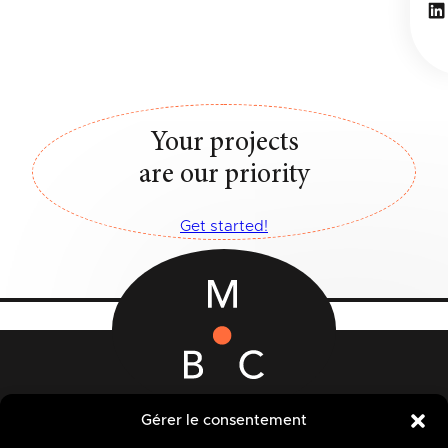
Li
Your projects
are our priority
Get started!
12-14 Rue des Quatre Fils Aymon
Gérer le consentement
B-7000 MONS