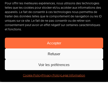
Pour offrir les meilleures expériences, nous utilisons des technologies
telles que les cookies pour stocker et/ou accéder aux informations des
appareils. Le fait de consentir à ces technologies nous permettra de
+32 (0) 65 39 95 70
traiter des données telles que le comportement de navigation ou les ID
uniques sur ce site. Le fait de ne pas consentir ou de retirer son
consentement peut avoir un effet négatif sur certaines caractéristiques
et fonctions.
info@imbc.be
Accepter
Refuser
Today, partner
to
Voir les préférences
400
companies
.
Cookie Policy
Privacy Policy
Legal Information
IMBC
Legal
Cookies
Privacy Policy