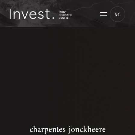
Skip
to
en
content
charpentes-jonckheere