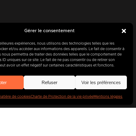
Gérer le consentement
meilleures expériences, nous utilisons des technologies telles que les
cker et/ou accéder aux informations des appareils. Le fait de consentir à
d’hui, partenaire
s nous permettra de traiter des données telles que le comportement de
 ID uniques sur ce site. Le fait de ne pas consentir ou de retirer son
t avoir un effet négatif sur certaines caractéristiques et fonctions.
entreprises
.
pter
Refuser
Voir les préférences
matière de cookies
Charte de Protection de la vie privée
Mentions légales