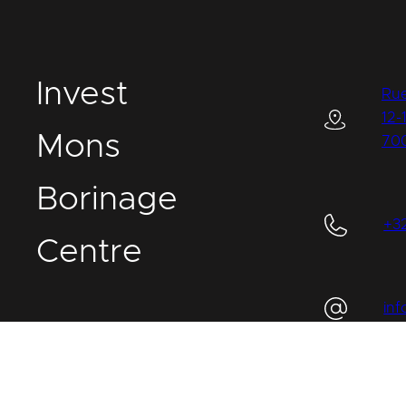
I
nvest
Rue
12-
M
ons
70
B
orinage
+3
C
entre
in