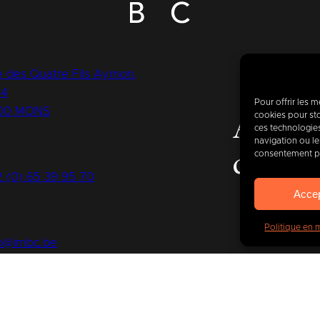
 des Quatre Fils Aymon,
14
Pour offrir les 
00 MONS
cookies pour sto
Aujour
ces technologie
navigation ou les
consentement peu
de
400
2 (0) 65 39 95 70
Acce
Politique en 
fo@imbc.be