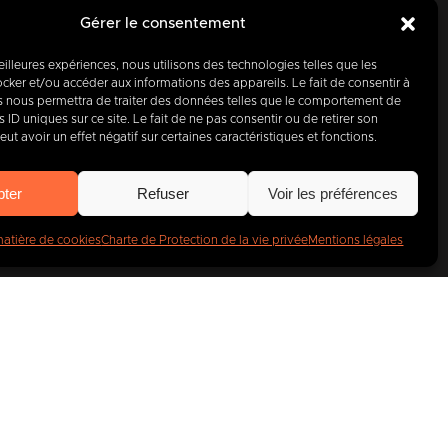
Gérer le consentement
meilleures expériences, nous utilisons des technologies telles que les
d’hui, partenaire
cker et/ou accéder aux informations des appareils. Le fait de consentir à
s nous permettra de traiter des données telles que le comportement de
 ID uniques sur ce site. Le fait de ne pas consentir ou de retirer son
entreprises
.
t avoir un effet négatif sur certaines caractéristiques et fonctions.
pter
Refuser
Voir les préférences
matière de cookies
Charte de Protection de la vie privée
Mentions légales