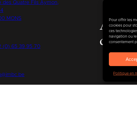
 des Quatre Fils Aymon,
14
00 MONS
Pour offrir les 
Aujour
cookies pour sto
ces technologie
navigation ou les
de
400
consentement peu
2 (0) 65 39 95 70
Acce
Politique en 
fo@imbc.be
s