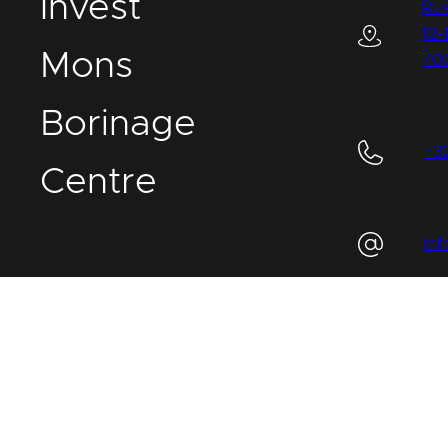
I
nvest
Rue
12-
M
ons
70
B
orinage
+3
C
entre
in
IMBC
Légal
Cookies
Vie privée
Plaintes et signalement