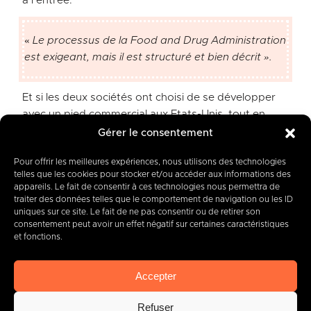
à l’entrée.
«
Le processus de la Food and Drug Administration
est exigeant, mais il est structuré et bien décrit ».
Et si les deux sociétés ont choisi de se développer
avec un pied commercial aux Etats-Unis, tout en
gardant un pied R&D en Belgique, c’est qu’elles en
Gérer le consentement
tiennent différents avantages également. Si Sunrise
Pour offrir les meilleures expériences, nous utilisons des technologies
et Bloomlife conçoivent et fabriquent leurs
telles que les cookies pour stocker et/ou accéder aux informations des
technologies en Belgique, ce n’est pas pour rien.
appareils. Le fait de consentir à ces technologies nous permettra de
« On est bons en medtech en Belgique »
, s’exclame
traiter des données telles que le comportement de navigation ou les ID
uniques sur ce site. Le fait de ne pas consentir ou de retirer son
Julien Penders qui pointe comme atouts l’accès à de
consentement peut avoir un effet négatif sur certaines caractéristiques
bons ingénieurs et à des coûts maîtrisés pour la
et fonctions.
fabrication. Selon lui, ce modèle permet de
maximiser la qualité du développement technique
Accepter
tout en réduisant les coûts par rapport aux Etats-
Unis, où les salaires et le coût de la vie dans la Silicon
Refuser