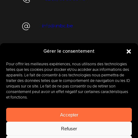
info@imbc.be
Gérer le consentement
Aujourd’hui, partenaire
de
400
entreprises
.
Pour offrir les meilleures expériences, nous utilisons des technologies
telles que les cookies pour stocker et/ou accéder aux informations des
appareils. Le fait de consentir à ces technologies nous permettra de
traiter des données telles que le comportement de navigation ou les ID
uniques sur ce site. Le fait de ne pas consentir ou de retirer son
consentement peut avoir un effet négatif sur certaines caractéristiques
et fonctions.
IMBC
Légal
Cookies
Vie privée
Accepter
Plaintes et signalements
Refuser