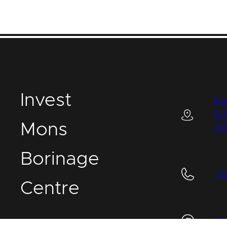
I
nvest
Rue
12-
M
ons
70
B
orinage
+3
C
entre
in