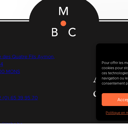
 des Quatre Fils Aymon,
Pour offrir les 
14
cookies pour sto
00 MONS
ces technologie
Aujour
navigation ou les
consentement peu
de
400
2 (0) 65 39 95 70
Acce
Politique en 
fo@imbc.be