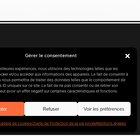
Gérer le consentement
meilleures expériences, nous utilisons des technologies telles que les
cker et/ou accéder aux informations des appareils. Le fait de consentir à
s nous permettra de traiter des données telles que le comportement de
d’hui, partenaire
 ID uniques sur ce site. Le fait de ne pas consentir ou de retirer son
t avoir un effet négatif sur certaines caractéristiques et fonctions.
entreprises
.
pter
Refuser
Voir les préférences
matière de cookies
Charte de Protection de la vie privée
Mentions légales