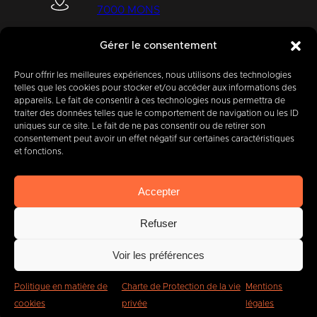
7000 MONS
Gérer le consentement
+32 (0) 65 39 95 70
Pour offrir les meilleures expériences, nous utilisons des technologies
telles que les cookies pour stocker et/ou accéder aux informations des
appareils. Le fait de consentir à ces technologies nous permettra de
traiter des données telles que le comportement de navigation ou les ID
uniques sur ce site. Le fait de ne pas consentir ou de retirer son
info@imbc.be
consentement peut avoir un effet négatif sur certaines caractéristiques
et fonctions.
Accepter
Aujourd’hui, partenaire
de
400
entreprises
.
Refuser
Voir les préférences
Politique en matière de
Charte de Protection de la vie
Mentions
cookies
privée
légales