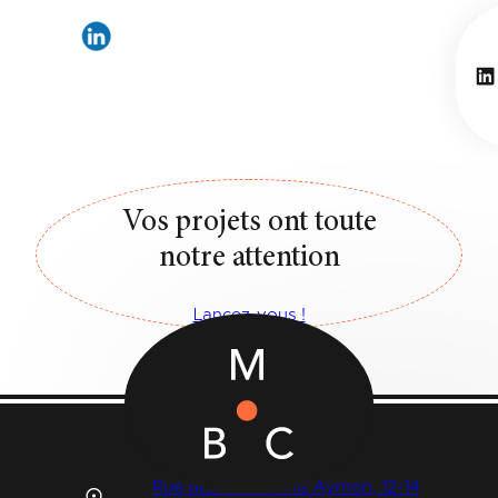
Li
Vos projets ont toute
notre attention
Lancez-vous !
Rue des Quatre Fils Aymon, 12-14