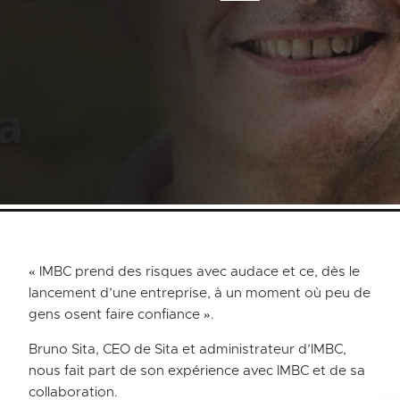
« IMBC prend des risques avec audace et ce, dès le
lancement d’une entreprise, à un moment où peu de
gens osent faire confiance ».
Bruno Sita, CEO de Sita et administrateur d’IMBC,
nous fait part de son expérience avec IMBC et de sa
collaboration.