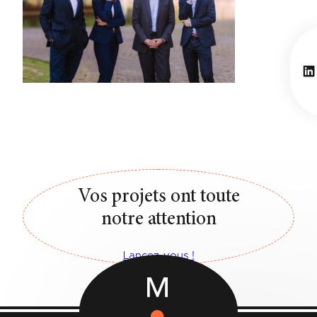
Li
Vos projets ont toute
notre attention
Lancez-vous !