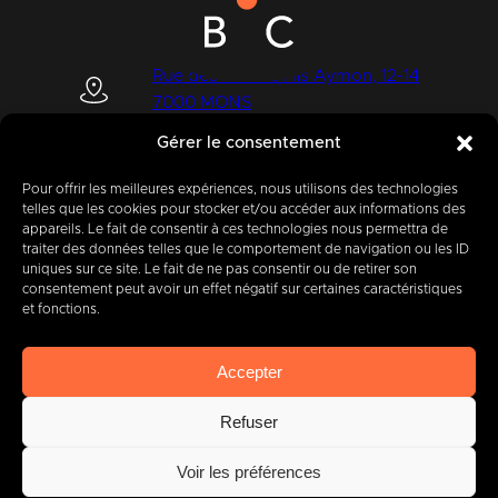
Rue des Quatre Fils Aymon, 12-14
7000 MONS
Gérer le consentement
Pour offrir les meilleures expériences, nous utilisons des technologies
+32 (0) 65 39 95 70
telles que les cookies pour stocker et/ou accéder aux informations des
appareils. Le fait de consentir à ces technologies nous permettra de
traiter des données telles que le comportement de navigation ou les ID
uniques sur ce site. Le fait de ne pas consentir ou de retirer son
consentement peut avoir un effet négatif sur certaines caractéristiques
info@imbc.be
et fonctions.
Accepter
Aujourd’hui, partenaire
de
Refuser
400
entreprises
.
Voir les préférences