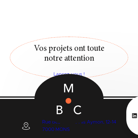
Vos projets ont toute
notre attention
Lancez-vous !
Li
Rue des Quatre Fils Aymon, 12-14
7000 MONS