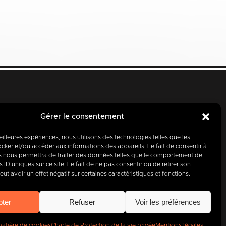
Gérer le consentement
meilleures expériences, nous utilisons des technologies telles que les
cker et/ou accéder aux informations des appareils. Le fait de consentir à
s nous permettra de traiter des données telles que le comportement de
d’hui, partenaire
 ID uniques sur ce site. Le fait de ne pas consentir ou de retirer son
t avoir un effet négatif sur certaines caractéristiques et fonctions.
entreprises
.
pter
Refuser
Voir les préférences
matière de cookies
Charte de Protection de la vie privée
Mentions légales