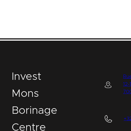
I
nvest
Rue
12-
M
ons
70
B
orinage
+3
C
entre