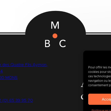
 des Quatre Fils Aymon,
Pour offrir les 
14
cookies pour sto
ces technologie
00 MONS
Aujour
navigation ou les
consentement peu
de
400
Acce
2 (0) 65 39 95 70
Politique en 