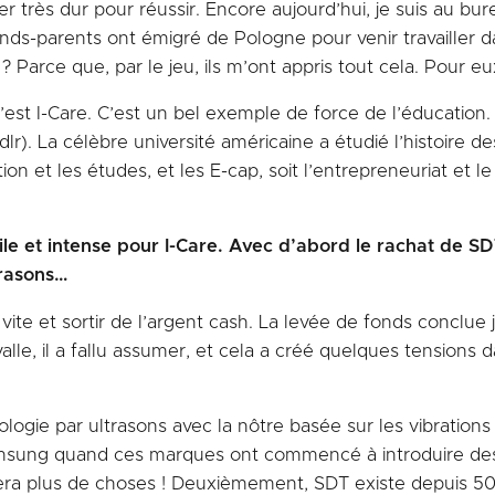
ler très dur pour réussir. Encore aujourd’hui, je suis au bur
rands-parents ont émigré de Pologne pour venir travailler d
 Parce que, par le jeu, ils m’ont appris tout cela. Pour eux
t I-Care. C’est un bel exemple de force de l’éducation. I
r). La célèbre université américaine a étudié l’histoire de
ion et les études, et les E-cap, soit l’entrepreneuriat et le
e et intense pour I-Care. Avec d’abord le rachat de SDT 
trasons…
er vite et sortir de l’argent cash. La levée de fonds conclue
alle, il a fallu assumer, et cela a créé quelques tensions 
logie par ultrasons avec la nôtre basée sur les vibrations
amsung quand ces marques ont commencé à introduire des
 fera plus de choses ! Deuxièmement, SDT existe depuis 50