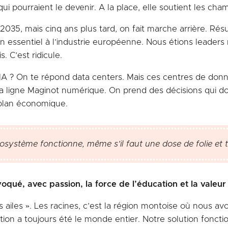
qui pourraient le devenir. A la place, elle soutient les c
35, mais cinq ans plus tard, on fait marche arrière. Résu
an essentiel à l’industrie européenne. Nous étions leade
. C’est ridicule.
’IA ? On te répond data centers. Mais ces centres de donné
é la ligne Maginot numérique. On prend des décisions qui do
n plan économique.
osystème fonctionne, même s’il faut une dose de folie et t
oqué, avec passion, la force de l’éducation et la valeur
es ailes ». Les racines, c’est la région montoise où nous 
ition a toujours été le monde entier. Notre solution foncti