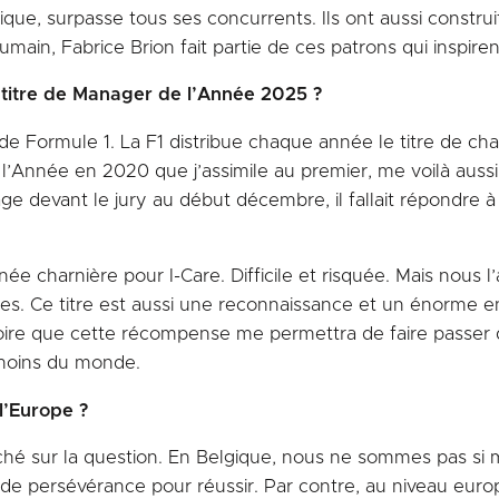
que, surpasse tous ses concurrents. Ils ont aussi construi
umain, Fabrice Brion fait partie de ces patrons qui inspire
 titre de Manager de l’Année 2025 ?
ré de Formule 1. La F1 distribue chaque année le titre de
de l’Année en 2020 que j’assimile au premier, me voilà au
ge devant le jury au début décembre, il fallait répondre 
e charnière pour I-Care. Difficile et risquée. Mais nous 
nges. Ce titre est aussi une reconnaissance et un énorme
e croire que cette récompense me permettra de faire passe
 moins du monde.
l’Europe ?
nché sur la question. En Belgique, nous ne sommes pas si 
s de persévérance pour réussir. Par contre, au niveau eur