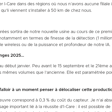
per I-Care dans des régions où nous n’avons aucune filiale 
u’li viennent s’installer à 50 km de chez nous.
ées sortira de notre nouvelle usine au cours de ce premie
 notamment en termes de finesse de la détection (1 million
tocole wireless ou de la puissance et profondeur de notre 
lenges 2025…
au début janvier. Peu avant le 15 septembre et le 21ème anni
les mêmes volumes que l’ancienne. Elle est paramétrée pou
 falloir à un moment penser à délocaliser cette producti
œuvre correspond à 0,3 % du coût du capteur. Je n’ai abs
ge important lié à la réussite d’I-Care : il est possible d