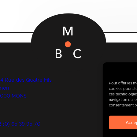
14 Rue des Quatre Fils
Pour offrir les 
mon
cookies pour sto
ces technologie
7000 MONS
Toda
navigation ou les
consentement peu
to
4
Acce
2 (0) 65 39 95 70