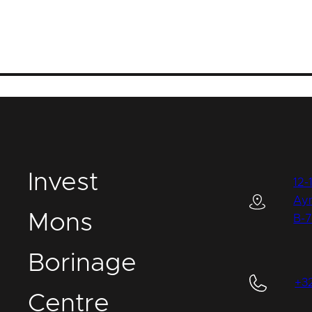
I
nvest
12-
Ay
M
ons
B-
B
orinage
+3
C
entre