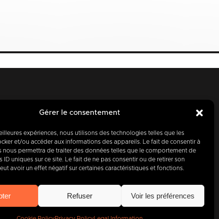
Gérer le consentement
meilleures expériences, nous utilisons des technologies telles que les
cker et/ou accéder aux informations des appareils. Le fait de consentir à
s nous permettra de traiter des données telles que le comportement de
y, partner
 ID uniques sur ce site. Le fait de ne pas consentir ou de retirer son
t avoir un effet négatif sur certaines caractéristiques et fonctions.
00
companies
.
pter
Refuser
Voir les préférences
Cookie Policy
Privacy Policy
Legal Information