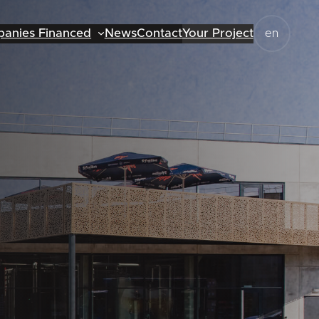
anies Financed
News
Contact
Your Project
en