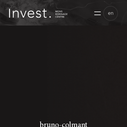
Skip
to
en
content
bruno-colmant