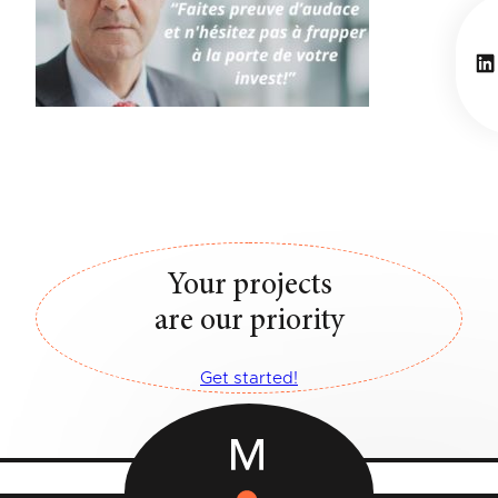
Li
Your projects
are our priority
Get started!