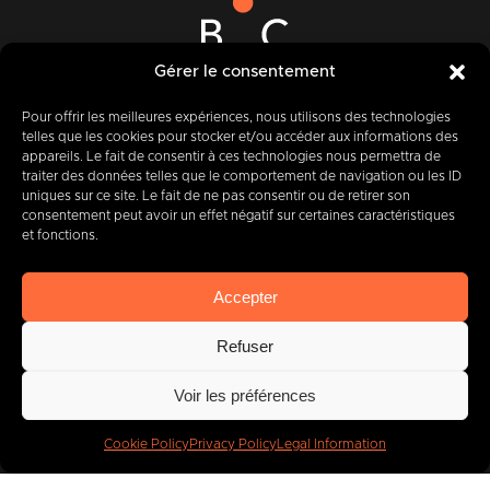
Gérer le consentement
12-14 Rue des Quatre Fils Aymon
B-7000 MONS
Pour offrir les meilleures expériences, nous utilisons des technologies
telles que les cookies pour stocker et/ou accéder aux informations des
appareils. Le fait de consentir à ces technologies nous permettra de
traiter des données telles que le comportement de navigation ou les ID
uniques sur ce site. Le fait de ne pas consentir ou de retirer son
+32 (0) 65 39 95 70
consentement peut avoir un effet négatif sur certaines caractéristiques
et fonctions.
Accepter
info@imbc.be
Refuser
Voir les préférences
Today, partner
to
400
companies
.
Cookie Policy
Privacy Policy
Legal Information