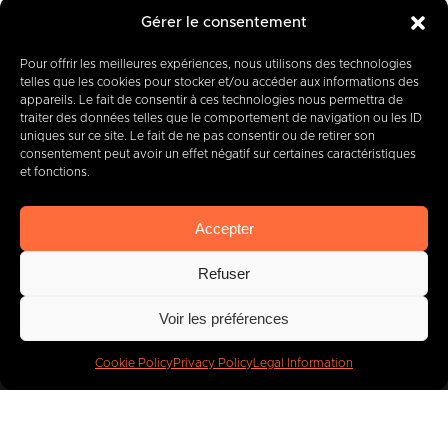
Gérer le consentement
Pour offrir les meilleures expériences, nous utilisons des technologies
telles que les cookies pour stocker et/ou accéder aux informations des
appareils. Le fait de consentir à ces technologies nous permettra de
traiter des données telles que le comportement de navigation ou les ID
12-14 Rue des Quatre Fils Aymon
uniques sur ce site. Le fait de ne pas consentir ou de retirer son
B-7000 MONS
consentement peut avoir un effet négatif sur certaines caractéristiques
et fonctions.
Accepter
+32 (0) 65 39 95 70
Refuser
Voir les préférences
info@imbc.be
Cookie Policy
Privacy Policy
Legal Information
Today, partner
to