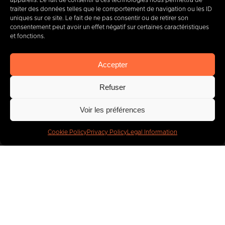
appareils. Le fait de consentir à ces technologies nous permettra de
+32 (0) 65 39 95 70
traiter des données telles que le comportement de navigation ou les ID
uniques sur ce site. Le fait de ne pas consentir ou de retirer son
consentement peut avoir un effet négatif sur certaines caractéristiques
et fonctions.
info@imbc.be
Accepter
Refuser
Today, partner
to
Voir les préférences
400
companies
.
Cookie Policy
Privacy Policy
Legal Information
IMBC
Legal
Cookies
Privacy Policy