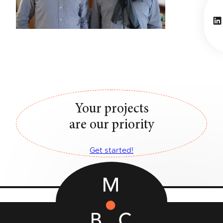
Li
Your projects
are our priority
Get started!