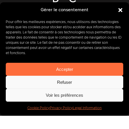
12-14 Rue des Quatre Fils Aymon
Gérer le consentement
B-7000 MONS
Pour offrir les meilleures expériences, nous utilisons des technologies
telles que les cookies pour stocker et/ou accéder aux informations des
appareils. Le fait de consentir à ces technologies nous permettra de
traiter des données telles que le comportement de navigation ou les ID
+32 (0) 65 39 95 70
uniques sur ce site. Le fait de ne pas consentir ou de retirer son
consentement peut avoir un effet négatif sur certaines caractéristiques
et fonctions.
info@imbc.be
Accepter
Refuser
Today, partner
to
Voir les préférences
400
companies
.
Cookie Policy
Privacy Policy
Legal Information