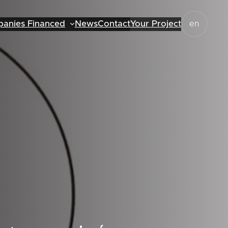
anies Financed
News
Contact
Your Project
en