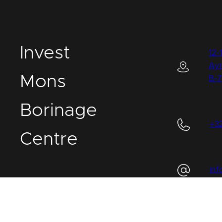
I
nvest
12-
Ay
M
ons
B-
B
orinage
+3
C
entre
in