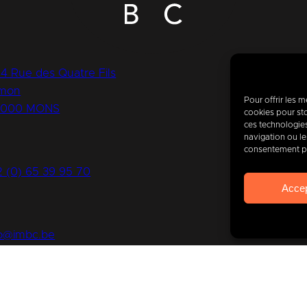
14 Rue des Quatre Fils
mon
Pour offrir les 
7000 MONS
cookies pour sto
Toda
ces technologie
navigation ou les
consentement peu
to
4
2 (0) 65 39 95 70
Acce
fo@imbc.be