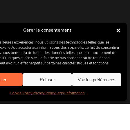
Gérer le consentement
meilleures expériences, nous utilisons des technologies telles que les
cker et/ou accéder aux informations des appareils. Le fait de consentir à
y, partner
s nous permettra de traiter des données telles que le comportement de
 ID uniques sur ce site. Le fait de ne pas consentir ou de retirer son
t avoir un effet négatif sur certaines caractéristiques et fonctions.
00
companies
.
pter
Refuser
Voir les préférences
Cookie Policy
Privacy Policy
Legal Information