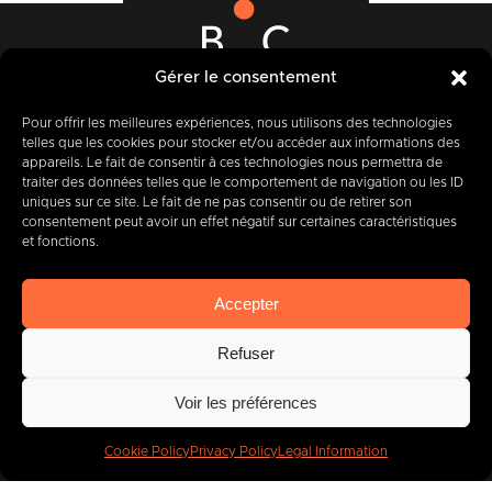
Gérer le consentement
12-14 Rue des Quatre Fils Aymon
B-7000 MONS
Pour offrir les meilleures expériences, nous utilisons des technologies
telles que les cookies pour stocker et/ou accéder aux informations des
appareils. Le fait de consentir à ces technologies nous permettra de
traiter des données telles que le comportement de navigation ou les ID
uniques sur ce site. Le fait de ne pas consentir ou de retirer son
+32 (0) 65 39 95 70
consentement peut avoir un effet négatif sur certaines caractéristiques
et fonctions.
Accepter
info@imbc.be
Refuser
Voir les préférences
Today, partner
to
400
companies
.
Cookie Policy
Privacy Policy
Legal Information