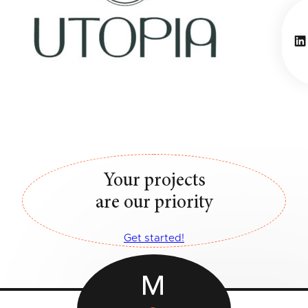
Li
Your projects
are our priority
Get started!