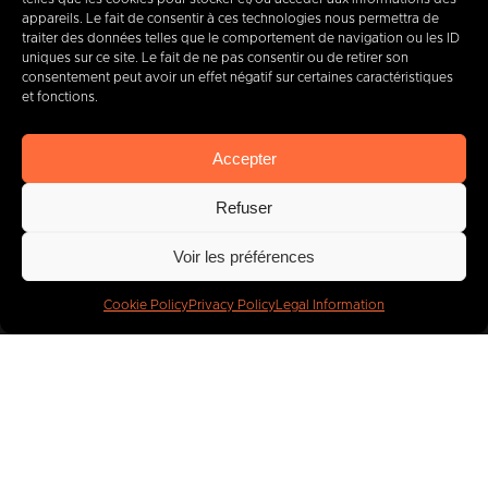
appareils. Le fait de consentir à ces technologies nous permettra de
+32 (0) 65 39 95 70
traiter des données telles que le comportement de navigation ou les ID
uniques sur ce site. Le fait de ne pas consentir ou de retirer son
consentement peut avoir un effet négatif sur certaines caractéristiques
et fonctions.
info@imbc.be
Accepter
Refuser
Today, partner
to
Voir les préférences
400
companies
.
Cookie Policy
Privacy Policy
Legal Information
IMBC
Legal
Cookies
Privacy Policy