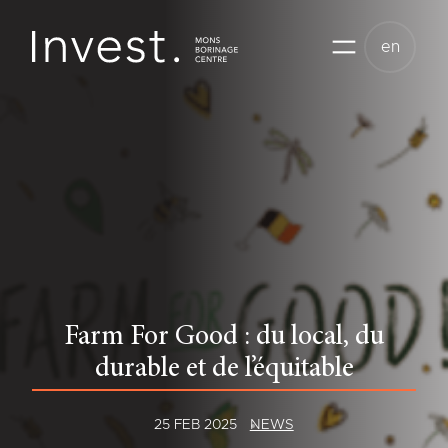
Skip
to
en
content
Farm For Good : du local, du
durable et de l’équitable
25 FEB 2025
NEWS