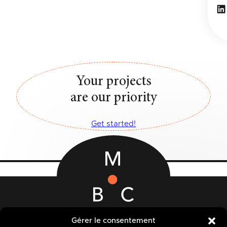
Li
Your projects
are our priority
Get started!
12-14 Rue des Quatre Fils Aymon
Gérer le consentement
B-7000 MONS