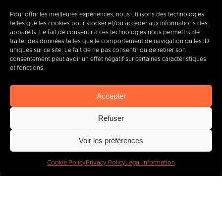
Pour offrir les meilleures expériences, nous utilisons des technologies
telles que les cookies pour stocker et/ou accéder aux informations des
appareils. Le fait de consentir à ces technologies nous permettra de
traiter des données telles que le comportement de navigation ou les ID
+32 (0) 65 39 95 70
uniques sur ce site. Le fait de ne pas consentir ou de retirer son
consentement peut avoir un effet négatif sur certaines caractéristiques
et fonctions.
info@imbc.be
Accepter
Refuser
Today, partner
to
Voir les préférences
400
companies
.
Cookie Policy
Privacy Policy
Legal Information