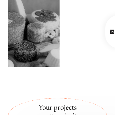
Li
Your projects