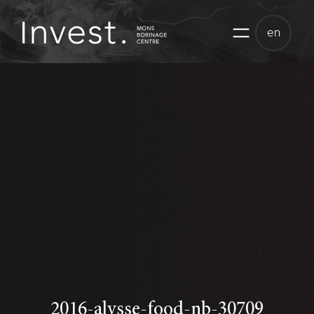
Skip
to
en
content
2016-alysse-food-nb-30709