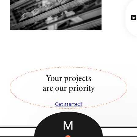
Li
Your projects
are our priority
Get started!