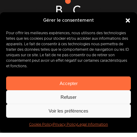
Gérer le consentement
12-14 Rue des Quatre Fils Aymon
B-7000 MONS
Pour offrir les meilleures expériences, nous utilisons des technologies
telles que les cookies pour stocker et/ou accéder aux informations des
appareils. Le fait de consentir à ces technologies nous permettra de
traiter des données telles que le comportement de navigation ou les ID
uniques sur ce site. Le fait de ne pas consentir ou de retirer son
+32 (0) 65 39 95 70
consentement peut avoir un effet négatif sur certaines caractéristiques
et fonctions.
Accepter
info@imbc.be
Refuser
Voir les préférences
Today, partner
to
400
companies
.
Cookie Policy
Privacy Policy
Legal Information