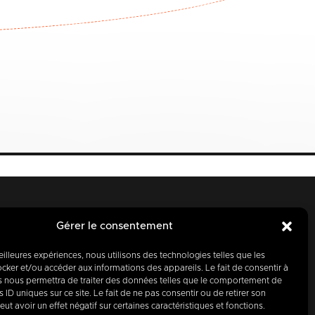
Gérer le consentement
meilleures expériences, nous utilisons des technologies telles que les
cker et/ou accéder aux informations des appareils. Le fait de consentir à
s nous permettra de traiter des données telles que le comportement de
 ID uniques sur ce site. Le fait de ne pas consentir ou de retirer son
t avoir un effet négatif sur certaines caractéristiques et fonctions.