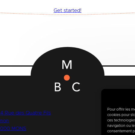
Get started!
Pour offrir les 
14 Rue des Quatre Fils
cookies pour sto
mon
ces technologie
navigation ou les
7000 MONS
consentement peu