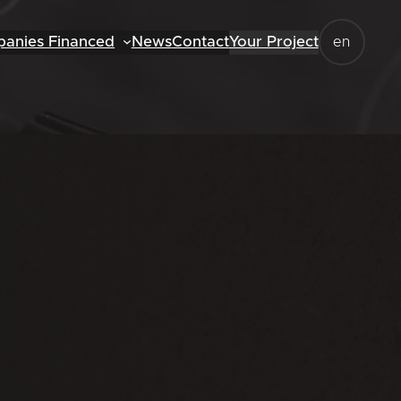
anies Financed
News
Contact
Your Project
en