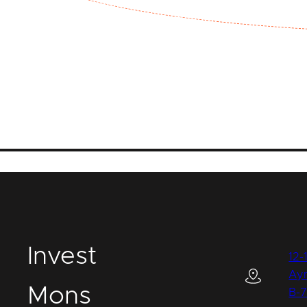
I
nvest
12-
Ay
M
ons
B-