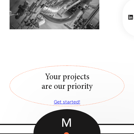
Li
Your projects
are our priority
Get started!