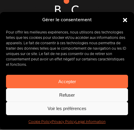
Gérer le consentement
12-14 Rue des Quatre Fils Aymon
B-7000 MONS
Pour offrir les meilleures expériences, nous utilisons des technologies
telles que les cookies pour stocker et/ou accéder aux informations des
appareils. Le fait de consentir à ces technologies nous permettra de
traiter des données telles que le comportement de navigation ou les ID
uniques sur ce site. Le fait de ne pas consentir ou de retirer son
+32 (0) 65 39 95 70
consentement peut avoir un effet négatif sur certaines caractéristiques
et fonctions.
Accepter
info@imbc.be
Refuser
Voir les préférences
Today, partner
to
400
companies
.
Cookie Policy
Privacy Policy
Legal Information