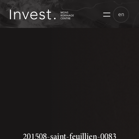
Skip
to
en
content
201508-saint-feuillien-0083