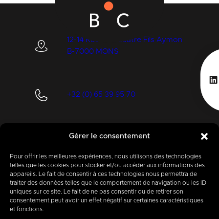
12-14 Rue des Quatre Fils Aymon
B-7000 MONS
Li
+32 (0) 65 39 95 70
Gérer le consentement
info@imbc.be
Pour offrir les meilleures expériences, nous utilisons des technologies
telles que les cookies pour stocker et/ou accéder aux informations des
appareils. Le fait de consentir à ces technologies nous permettra de
Today, partner
to
traiter des données telles que le comportement de navigation ou les ID
uniques sur ce site. Le fait de ne pas consentir ou de retirer son
400
companies
.
consentement peut avoir un effet négatif sur certaines caractéristiques
et fonctions.