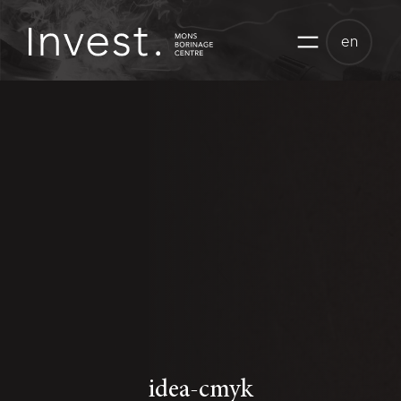
Skip
to
en
content
idea-cmyk