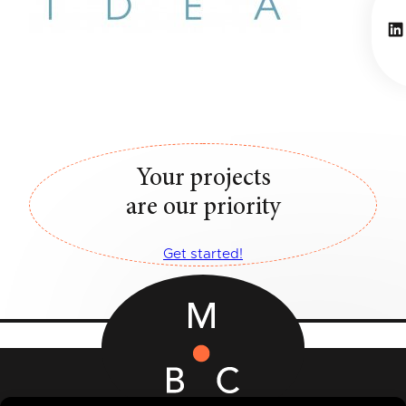
Li
Your projects
are our priority
Get started!