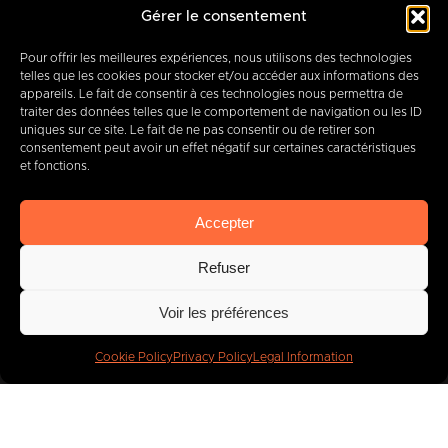
12-14 Rue des Quatre Fils Aymon
Gérer le consentement
B-7000 MONS
Pour offrir les meilleures expériences, nous utilisons des technologies
telles que les cookies pour stocker et/ou accéder aux informations des
appareils. Le fait de consentir à ces technologies nous permettra de
traiter des données telles que le comportement de navigation ou les ID
+32 (0) 65 39 95 70
uniques sur ce site. Le fait de ne pas consentir ou de retirer son
consentement peut avoir un effet négatif sur certaines caractéristiques
et fonctions.
info@imbc.be
Accepter
Refuser
Today, partner
to
Voir les préférences
400
companies
.
Cookie Policy
Privacy Policy
Legal Information