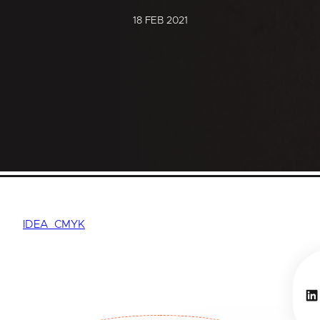
18 FEB 2021
IDEA_CMYK
Li