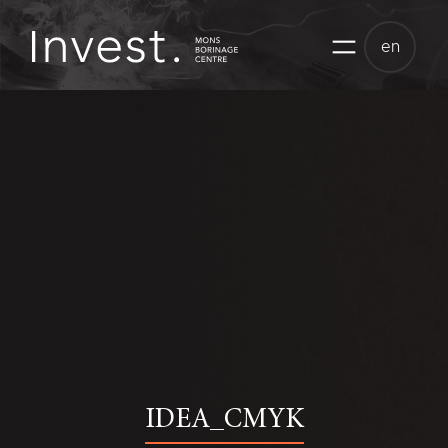
Skip
to
en
content
IDEA_CMYK